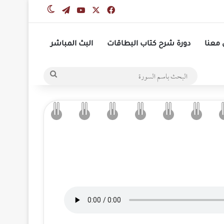
‫X
فيسبوك
‫YouTube
تيلقرام
الوضع المظلم
معنا
دورة شرح كتاب البطاقات
البث المباشر
البحث
باسم
السورة