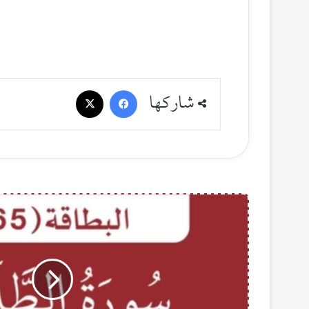
فيسبوك
‫X
شاركها
ا
ل