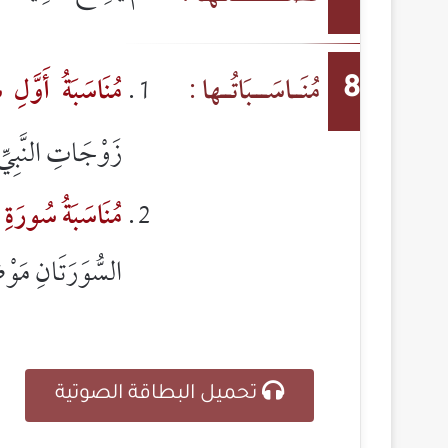
مُنَــاسَـــبَاتُــها :
مُنَاسَبَةُ أَوَّلِ 
8
زَوْجَاتِ النَّبِيِ
مُنَاسَبَةُ سُورَةِ
(
السُّوَرَتَانِ مَوْ
تحميل البطاقة الصوتية