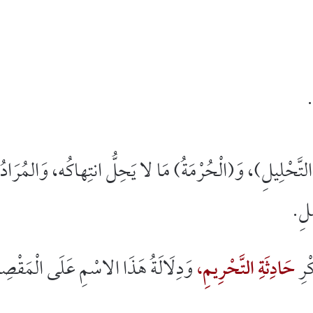
لتَّحْلِيلِ)، وَ(الْحُرْمَةُ) مَا لا يَحِلُّ انتِهاكُه، وَالمُرَادُ
َلِ.
كْرِ
حَادِثَةِ التَّحْرِيمِ،
وَدِلَالَةُ هَذَا الاسْمِ عَلَى الْمَقْصِدِ