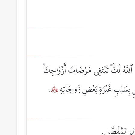
َلَّ ٱللَّهُ لَكَۖ تَبۡتَغِي مَرۡضَاتَ أَزۡوَٰجِكَۚ
 بِسَبَبِ غَيْرَةِ بَعْضِ زَوجَاتِهِ
.

الِ المُفَصَّل.