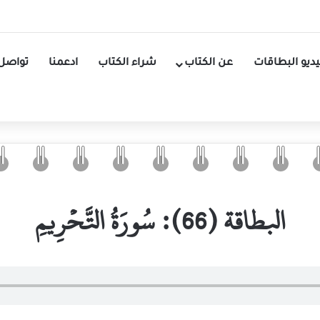
ديو البطاقات
عن الكتاب
شراء الكتاب
ادعمنا
تواصل 
البطاقة (66): سُورَةُ التَّحۡرِيمِ