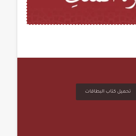
67): سُورَةُ المُلۡكِ
تحميل كتاب البطاقات