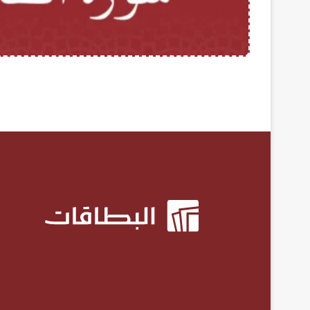
ب
ط
البطاقة (65): سُورَةُ الطَّلَاقِ
ا
ق
ة
(
6