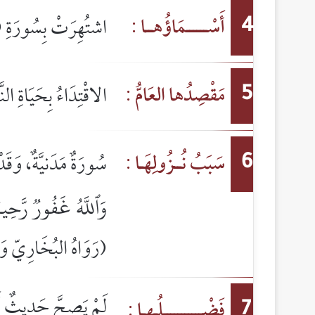
أَسْــــــمَاؤُهــا :
اشتُهِرَتْ بِسُورَةِ 
4
مَقْصِدُها العَامُّ :
الاقْتِدَاءُ بِحَيَاةِ النَّ
5
سَبَبُ نُــزُولِهَـا :
سُورَةٌ مَدَنيَّةٌ، وَقَد
6
وَٱللَّهُ غَفُورٞ رَّحِيمٞ
(رَوَاهُ البُخَارِيّ و
لَمْ يَصِحَّ حَدِيثٌ أ
فَضْـــــــــــلُـهـا :
7