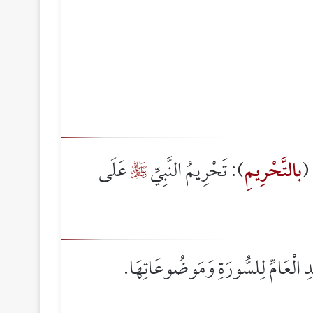
 (
بالتَّحْرِيمِ
): تَحْرِيمُ النَّبِيِّ
عَلَى

 الْعَامِّ لِلسُّورَةِ وَمَوضُوعَاتِهَا.