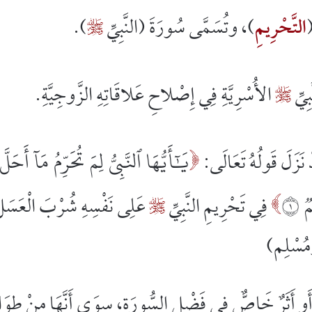
(
التَّحْرِيمِ
)، وتُسَمَّى سُورَةَ (النَّبِيِّ
).

بِيِّ
الأُسْرِيَّةِ فِي إِصْلاحِ عَلاقَاتِهِ الزَّوجِيَّةِ.

يَٰٓأَيُّهَا ٱلنَّبِيُّ لِمَ تُحَرِّمُ مَآ أَح
ْ نَزَلَ قَولُهُ تَعَالَى:

 ١
فِي تَحْرِيمِ النَّبِيِّ
عَلِى نَفْسِهِ شُرْبَ الْعَسَلِ


َمُسْلِم)
َو أَثَرٌ خَاصٌّ فِي فَضْلِ السُّورَة، سِوَى أَنَّهَا مِنْ طِوَ