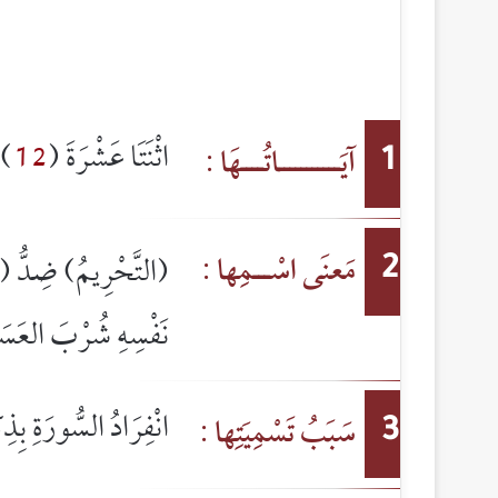
اثْنَتَا عَشْرَةَ (
12
).
آيَـــــــــــاتُــــهَا :
1
مَعنَى اسْـــمِها :
(التَّحْرِيمُ) ضِدُّ (ا
2
نَفْسِهِ شُرْبَ العَس
انْفِرَادُ السُّورَةِ بِذِ
سَبَبُ تَسْمِيَتِها :
3