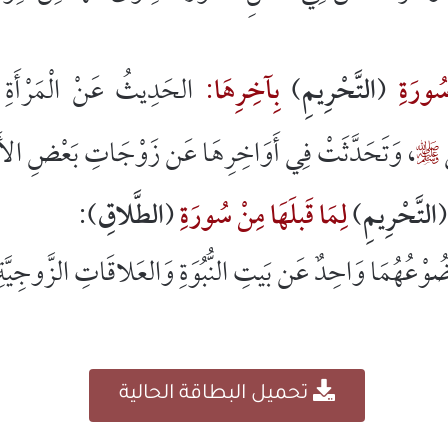
سُورَةِ
(التَّحْرِيمِ)
بِآخِرِهَا:
الحَدِيثُ عَنْ الْمَرْأَةِ ا
ّ
، وَتَحَدَّثَتْ فِي أَوَاخِرِهَا عَن زَوْجَاتِ بَعْضِ الأَنْب

التَّحْرِيمِ)
لِمَا قَبلَهَا مِنْ سُورَةِ
(الطَّلاقِ):
ضُوْعُهُمَا وَاحِدٌ عَن بَيتِ النُّبُوَةِ وَالعَلاقَاتِ الزَّوجِيَّة
تحميل البطاقة الحالية