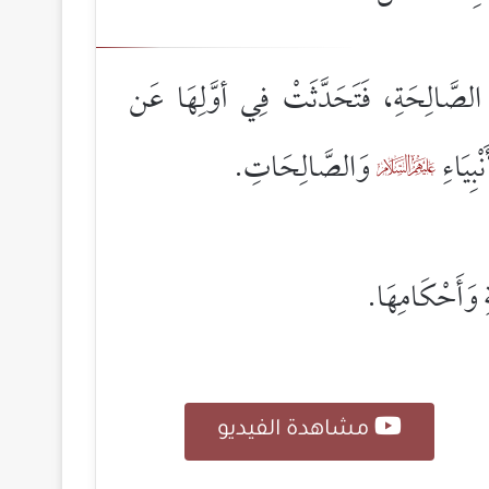
لصَّالِحَةِ، فَتَحَدَّثَتْ فِي أوَّلِهَا عَن
ِيَاءِ
وَالصَّالِحَاتِ.
%
ِ وَأَحْكَامِهَا.
مشاهدة الفيديو