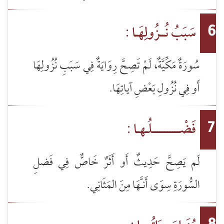
سَبَبُ نُــزُولِهَـا :
6
سُورَةٌ مَكِّيَّةٌ، لَمْ تَصِحَّ رِوَايَةٌ فِي سَبَبِ نُزُولِهَا
أَو فِي نُزُولِ بَعْضِ آياتِهَا.
فَضْـــــــــــلُـهـا :
7
لَم يَصِحَّ حَدِيثٌ أَو أَثَرٌ خَاصٌّ فِي فَضلِ
السُّورَةِ سِوَى أَنـَّهَا مِنَ المَثَانِي.