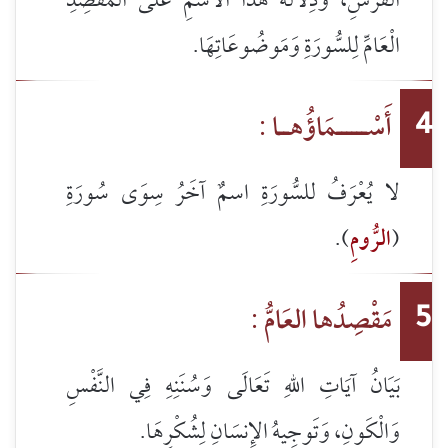
الْفُرْسِ، وَدِلَالَةُ هَذَا الاسْمِ عَلَى الْمَقْصِدِ
الْعَامِّ لِلسُّورَةِ وَمَوضُوعَاتِهَا.
أَسْــــــمَاؤُهــا :
4
لا يُعْرَفُ للسُّورَةِ اسمٌ آخَرُ سِوَى سُورَةِ
(
الرُّومِ
).
مَقْصِدُها العَامُّ :
5
بَيَانُ آيَاتِ اللهِ تَعَالَى وَسُنَنِهِ فِي النَّفْسِ
وَالْكَونِ، وَتَوجِيهُ الإِنسَانِ لِشُكْرِهَا.