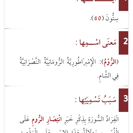
سِتُّونَ (
60
).
مَعنَى اسْـــمِها :
2
(
الرُّوْمُ
): الْإِمْبرَاطُورِيَّةُ الرُّومَانِيَّةُ النَّصْرَانِيَّةُ
فِي الشَّامِ.
سَبَبُ تَسْمِيَتِها :
3
انْفِرَادُ السُّورَةِ بِذِكْرِ خَبَرِ
انْتِصَارِ الرُّومِ
عَلَى