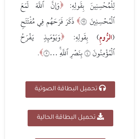
وَإِنَّ ٱللَّهَ لَمَعَ
لِلْمُحْسِنِينَ بِقَولِهِ:

ٱلۡمُحۡسِنِينَ ٦٩
ذَكَرَ فَرَحَهُم فِي مُفْتَتَحِ

وَيَوۡمَئِذٖ يَفۡرَحُ
(
الرُّومِ
) بِقَولِهِ:

ٱلۡمُؤۡمِنُونَ ٤ بِنَصۡرِ ٱللَّهِۚ …٥
.

تحميل البطاقة الصوتية
تحميل البطاقة الحالية