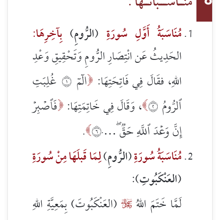
مُنَــاسَـــبَاتُــها :
8
مُنَاسَبَةُ أَوَّلِ سُورَةِ
(الرُّومِ)
بِآخِرِهَا
:
الحَدِيثُ عَن انْتِصَارِ الرُّومِ وَتَحْقِيقِ وَعْدِ
الٓمٓ ١ غُلِبَتِ
اللهِ، فقَالَ فِي فَاتِحَتِهَا:

ٱلرُّومُ ٢
فَٱصۡبِرۡ
، وَقَالَ فِي خَاتِمَتِهَا:


إِنَّ وَعۡدَ ٱللَّهِ حَقّٞۖ …٦٠
.

مُنَاسَبَةُ سُورَةِ
(الرُّومِ)
لِمَا قَبلَهَا مِنْ سُورَةِ
(العَنْكَبُوتِ)
:
لَمَّا خَتَمَ اللهُ
(العَنْكَبُوتَ) بِمَعِيَّةِ اللهِ
