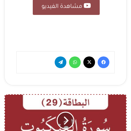
مشاهدة الفيديو
فيسبوك
‫X
واتساب
تيلقرام
ا
ل