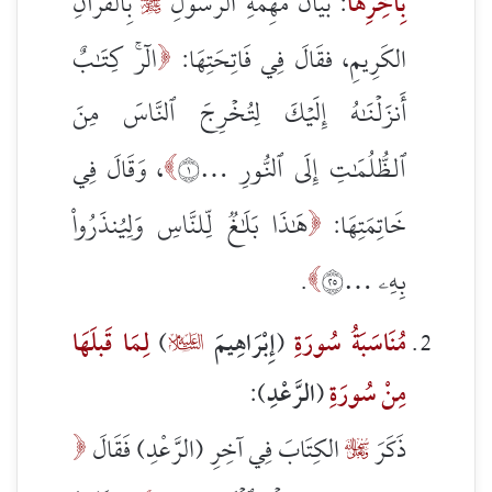
بِآخِرِهَا
: بَيَانُ مُهِمَّةِ الرَّسُولِ
بِالْقُرْآنِ

الٓرۚ كِتَٰبٌ
الكَرِيمِ، فقَالَ فِي فَاتِحَتِهَا:

أَنزَلۡنَٰهُ إِلَيۡكَ لِتُخۡرِجَ ٱلنَّاسَ مِنَ
ٱلظُّلُمَٰتِ إِلَى ٱلنُّورِ …١
، وَقَالَ فِي

هَٰذَا بَلَٰغٞ لِّلنَّاسِ وَلِيُنذَرُواْ
خَاتِمَتِهَا:

بِهِۦ …٥٢
.

مُنَاسَبَةُ سُورَةِ
(
إِبْرَاهِيمَ
)
لِمَا قَبلَهَا

مِنْ سُورَةِ
(الرَّعْدِ)
:
ذَكَرَ
الكِتَابَ فِي آخِرِ (الرَّعْدِ) فَقَالَ

