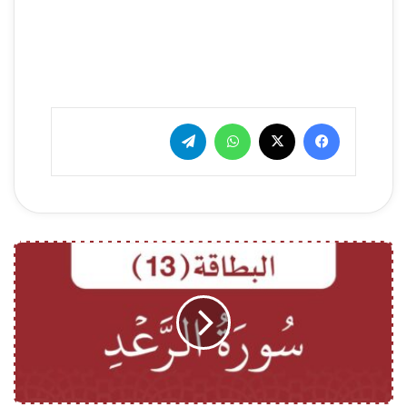
فيسبوك
‫X
واتساب
تيلقرام
ا
ل
ب