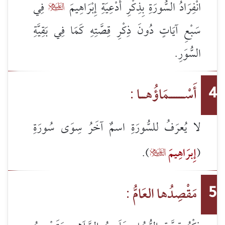
انْفِرَادُ السُّورَةِ بِذِكْرِ أَدْعِيَةِ إِبْرَاهِيمَ
فِي

سَبْعِ آيَاتٍ دُونَ ذِكْرِ قِصَّتِهِ كَمَا فِي بَقِيَّةِ
السُّوَرِ.
أَسْــــــمَاؤُهــا :
4
لا يُعرَفُ للسُّورَةِ اسمٌ آخَرُ سِوَى سُورَةِ
(
إِبرَاهِيمَ
).

مَقْصِدُها العَامُّ :
5