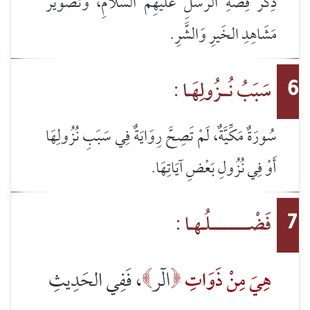
ذِكْرُ قِصَّةِ الرُّسُلِ عَلَيهِمُ السَّلَامِ، وَتَصْويرُ
مَشَاهِدِ الخَيرِ وَالشَّرِ.
سَبَبُ نُــزُولِهَـا :
6
سُورَةٌ مَكِّيَّةٌ، لَمْ تَصِحَّ رِوَايَةٌ فِي سَبَبِ نُزُولِهَا
أَوْ فِي نُزُولِ بَعْضِ آيَاتِهَا.
فَضْـــــــــــلُـهـا :
7
الٓر
هِيَ مِنْ ذَوَاتِ
، فَفِي الحَدِيثِ

