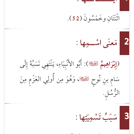
اثْنَتَانِ وخَمْسُونَ (
52
).
مَعنَى اسْـــمِها :
2
(
إِبْرَاهِيمُ
): أَبُو الأَنْبِيَاءِ، يَنْتَهِي نَسَبُهُ إِلَى

سَامِ بنِ نُوحٍ
، وَهُوَ مِن أُولِي العَزْمِ مِنَ

الرُّسُلِ.
سَبَبُ تَسْمِيَتِها :
3