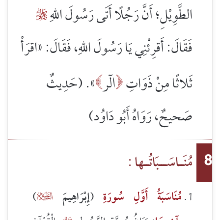
الطَّوِيْلِ؛ أَنَّ رَجُلًا أَتَى رَسُولَ اللهِ

فَقَالَ: أَقرِئْنِي يَا رَسُولَ اللهِ، فَقَالَ: «
اقرَأْ
الٓر
ثَلاثًا مِنْ ذَوَاتِ
». (حَدِيثٌ


صَحيحٌ، رَوَاهُ أَبُو دَاوُد)
مُنَــاسَـــبَاتُــها :
8
مُنَاسَبَةُ أَوَّلِ سُورَةِ
(
إِبْرَاهِيمَ
)
