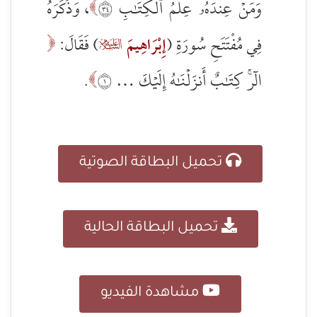
وَمَنۡ عِندَهُۥ عِلۡمُ ٱلۡكِتَٰبِ ٤٣
، وَذَكَرَهُ

فِي مُفْتَتَحِ سُورَةِ (
إِبْرَاهِيمَ
) فَقَالَ:


الٓرۚ كِتَٰبٌ أَنزَلۡنَٰهُ إِلَيۡكَ … ١
.

تحميل البطاقة الصوتية
تحميل البطاقة الحالية
مشاهدة الفيديو