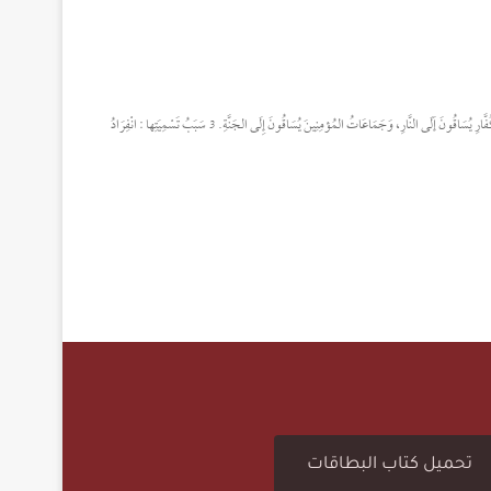
1 آيَـــــــــــاتُــــهَا : خَمْسٌ وَسَبْعُونَ (75). 2 مَعنَى اسْـــمِها : الزُّمَرُ: الجَمَاعَاتُ، وَالمُرَادُ (بِالزُّمَرِ): جَمَاعَاتُ الْكُفَّارِ يُسَاقُونَ إَلَى النَّارِ، وَجَمَاعَاتُ المُؤمِنِينَ يُسَاقُونَ إِلَى الجَنَّةِ. 3 سَبَبُ تَسْمِيَتِها : انْفِرَادُ
تحميل كتاب البطاقات