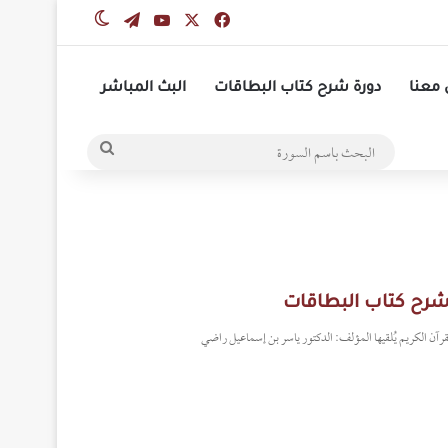
‫X
فيسبوك
‫YouTube
تيلقرام
الوضع المظلم
معنا
دورة شرح كتاب البطاقات
البث المباشر
البحث
باسم
السورة