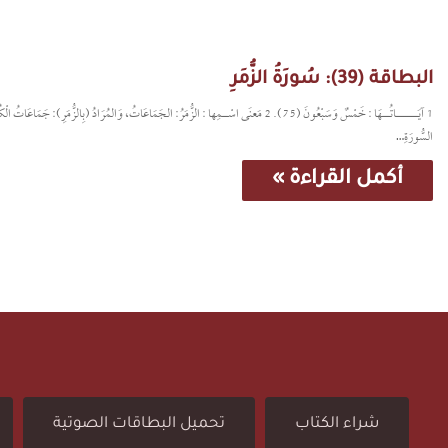
البطاقة (39): سُورَةُ الزُّمَرِ
السُّورَةِ…
أكمل القراءة »
شراء الكتاب
تحميل البطاقات الصوتية