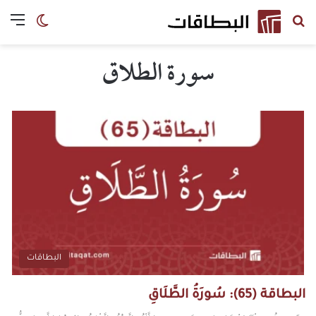
البحث باسم السورة
الق
الوضع ا
سورة الطلاق
البطاقات
البطاقة (65): سُورَةُ الطَّلَاقِ