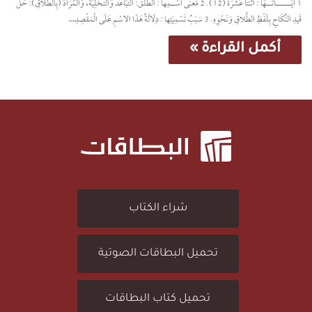
1 آيَـــــــــــاتُــــهَا : اثْنَتَا عَشْرَةَ (12). 2 مَعنَى اسْـــمِها : الطَّلْقُ: التَّبَاعُدُ وَالتَّخْلِيَةُ، وَالمُرَادُ (بِالطَّلاقِ): حَلُّ
قَيدِ النِّكَاحِ بِلَفْظِ الطَّلاقِ وَنَحْوِهِ. 3 سَبَبُ تَسْمِيَتِها : دِلَالَةُ هَذَا الاسْمِ عَلَى الْمَقْصِدِ…
أكمل القراءة »
شراء الكتاب
تحميل البطاقات الصوتية
تحميل كتاب البطاقات