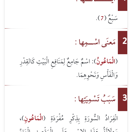
سَبْعٌ (
7
).
مَعنَى اسْـــمِها :
2
(
الْمَاعُونُ
): اسْمٌ جَامِعٌ لِمَنَافِعِ الْبَيْتِ كَالقِدْرِ
وَالْفَأْسِ وَنَحْوِهِمَا.
سَبَبُ تَسْمِيَتِها :
3
انْفِرَادُ السُّورَةِ بِذِكْرِ مُفْرَدَةِ (
الْمَاعُونِ
)،