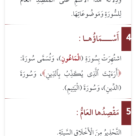
وَدِلَالَةُ هَذَا الاسْمِ عَلَى الْمَقْصِدِ الْعَامِّ
لِلسُّورَةِ وَمَوضُوعَاتِهَا.
أَسْــــــمَاؤُهــا :
4
اشتُهِرَتْ بِسُورَةِ (
الْمَاعُونِ
)، وَتُسَمَّى سُورَةَ:
أَرَءَيۡتَ ٱلَّذِي يُكَذِّبُ بِٱلدِّينِ
، وَسُورَةَ


(الدِّينِ)، وَسُورَةَ (الْيَتِيمِ).
مَقْصِدُها العَامُّ :
5
التَّحْذِيرُ مِنَ الْأَخْلَاقِ السَّيئَةِ.