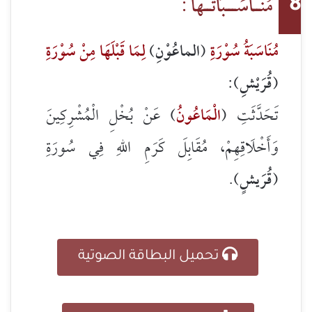
مُنَــاسَـــبَاتُــها :
8
مُنَاسَبَةُ سُوْرَةِ
(الماعُوْنِ)
لِمَا قَبْلَهَا مِنْ سُوْرَةِ
(قُرَيْشِ):
تَحَدَّثَتِ (
الْمَاعُونُ
) عَنْ بُخْلِ الْمُشْرِكِينَ
وَأَخْلَاقِهِمْ، مُقَابِلَ كَرَمِ اللهِ فِي سُورَةِ
(
قُرَيشٍ
).
تحميل البطاقة الصوتية