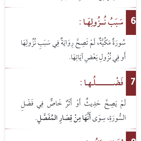
سَبَبُ نُــزُولِهَـا :
6
سُورَةٌ مَكِّيَّةٌ، لَمْ تَصِحَّ رِوَايَةٌ فِي سَبَبِ نُزُولِهَا
أَو فِي نُزُولِ بَعْضِ آيَاتِهَا.
فَضْـــــــــــلُـهـا :
7
لَمْ يَصِحَّ حَدِيثٌ أَوْ أَثَرٌ خَاصٌّ فِي فَضْلِ
السُّورَةِ، سِوَى
أَنَّهَا مِنْ قِصَارِ المُفَصَّلِ
.