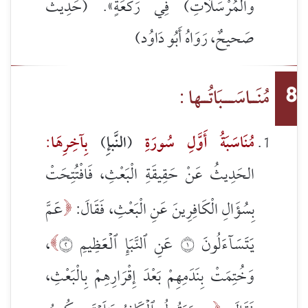
والْمُرْسَلَاتِ) فِي رَكْعَةٍ». (حَدِيثٌ
صَحيحٌ، رَوَاهُ أَبُو دَاوُد)
مُنَــاسَـــبَاتُــها :
8
مُنَاسَبَةُ أَوَّلِ سُورَةِ
(النَّبإِ)
بِآخِرِهَا:
الحَدِيثُ عَنْ حَقِيقَةِ الْبَعْثِ، فَافْتُتِحَتْ
عَمَّ
بِسُؤَالِ الْكَافِرِينَ عَنِ الْبَعْثِ، فَقَالَ:

يَتَسَآءَلُونَ ١ عَنِ ٱلنَّبَإِ ٱلۡعَظِيمِ ٢
،

وَخُتِمَتْ بِنَدَمِهِمْ بَعْدَ إِقْرَارِهِمْ بِالْبَعْثِ،