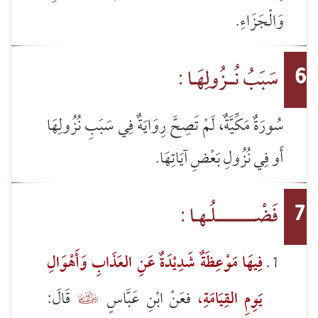
وَالْجَزَاءِ.
سَبَبُ نُــزُولِهَـا :
6
سُورَةٌ مَكِّيَّةٌ، لَمْ تَصِحَّ رِوَايَةٌ فِي سَبَبِ نُزُولِهَا
أَو فِي نُزُولِ بَعْضِ آيَاتِهَا.
فَضْـــــــــــلُـهـا :
7
فِيهَا مَوْعِظَةٌ شَدِيْدَةٌ عَنِ العَذَابِ وَأَهْوَالِ
يَوِمِ القِيَامَةِ،
فعَنْ ابْنِ عَبَّاسٍ
قَالَ:
5