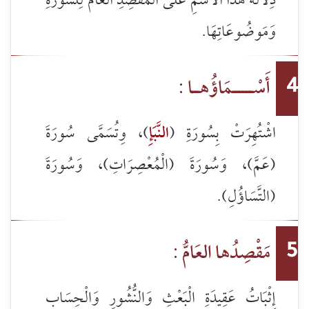
دِلَالَةُ هَذَا الاسْمِ عَلَى الْمَقْصِدِ الْعَامِّ لِلسُّورَةِ
وَمَوضُوعَاتِهَا.
أَسْــــــمَاؤُهــا :
4
اشْتُهِرَتْ بِسُورَةِ (
النَّبَإِ
)، وِتُسَمَّى سُورَةَ
(عَمَّ)، وَسُورَةَ (الْمُعْصِرَاتِ)، وَسُورَةَ
(التَّسَاؤُلِ).
مَقْصِدُها العَامُّ :
5
إِثْبَاتُ عَقِيدَةِ الْبَعْثِ وَالنُّشُورِ وَالْحِسَابِ