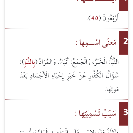
أَرْبَعُونَ (
40
).
مَعنَى اسْـــمِها :
2
النَّبَأُ: الْخَبَرُ، وَالْجَمْعُ: أَنْبَاءُ. وَالمُرَادُ (
بِالنَّبَإِ
):
سُؤَالُ الْكُفَّارِ عَنْ خَبَرِ إِحْيَاءِ الْأَجْسَادِ بَعْدَ
مَوتِهَا.
سَبَبُ تَسْمِيَتِها :
3