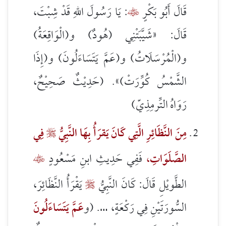
قَالَ أَبُو بَكْرٍ
: يَا رَسُولَ اللهِ قَدْ شِبْتَ،

قَالَ: «
شَيَّبَتْنِي (هُودٌ) و(الْوَاقِعَةُ)
و(الْمُرْسَلَاتُ) و(عَمَّ يَتَسَاءَلُونَ) و(إِذَا
الشَّمْسُ كُوِّرَتْ)
». (حَدِيْثٌ صَحِيْحٌ،
رَوَاهُ التِّرمِذِيّ)
مِنَ النَّظَائِرِ الَّتِي كَانَ يَقرَأُ بِهَا النَّبِيُّ
فِي

الصَّلَوَاتِ
،
فَفِي حَدِيثِ ابنِ مَسْعُودٍ

الطَّويْلِ قَالَ: كَانَ النَّبِيُّ
يَقْرَأُ النَّظَائِرَ،

السُّورَتَيْنِ فِي رَكْعَةٍ، …. (و
عَمَّ
يَتَسَاءَلُونَ