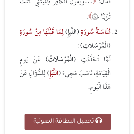
…وَيَقُولُ ٱلۡكَافِرُ يَٰلَيۡتَنِي كُنتُ
فَقَالَ:

تُرَٰبَۢا ٤٠
.

مُنَاسَبَةُ سُورَةِ
(النَّبإِ)
لِمَا قَبْلَهَا مِنْ سُورَةِ
(الْمُرْسَلاتِ):
لَمَّا تَحَدَّثَتِ (
الْمُرْسَلَاتُ
) عَنْ يَومِ
الْقِيَامَةِ، نَاسَبَ مَجِيءَ (
النَّبَإِ
) لِلسُّؤَالِ عَنْ
هَذَا الْيَومِ.
تحميل البطاقة الصوتية