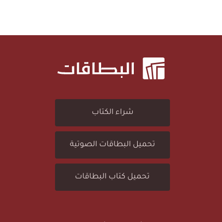
البطاقة (79): سُورَةُ النَّازِعَاتِ
ط
(
ا
7
ق
7
شراء الكتاب
ة
)
تحميل البطاقات الصوتية
(
:
تحميل كتاب البطاقات
7
سُ
9