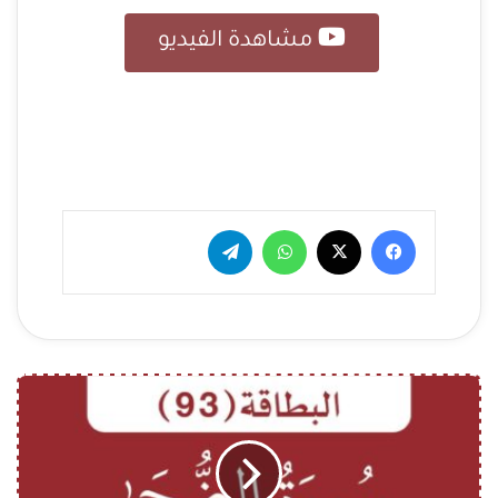
مشاهدة الفيديو
فيسبوك
‫X
واتساب
تيلقرام
ا
ل