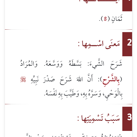
ثَمَانٍ (
8
).
مَعنَى اسْـــمِها :
2
شَرَحَ الشَّيءَ: بَسَّطَهُ وَوَسَّعَهُ. وَالمُرَادُ
(
بِالشَّرْحِ
): أَنَّ اللهَ شَرَحَ صَدْرَ نَبِيِّهِ

بِالْوَحْيِ، وَسَرَّهُ بِهِ، وَطَيَّبَ بِهِ نَفْسَهُ.
سَبَبُ تَسْمِيَتِها :
3