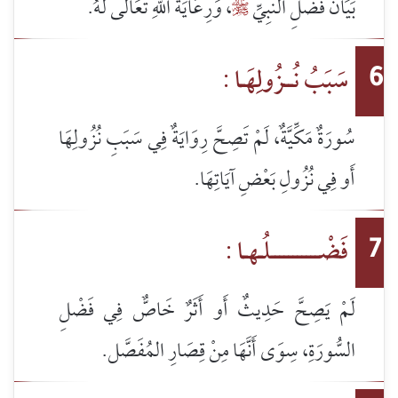
بَيَانُ فَضْلِ النَّبِيِّ
، وَرِعَايَةُ اللهِ تَعَالَى لَهُ.

سَبَبُ نُــزُولِهَـا :
6
سُورَةٌ مَكِّيَّةٌ، لَمْ تَصِحَّ رِوَايَةٌ فِي سَبَبِ نُزُولِهَا
أَو فِي نُزُولِ بَعْضِ آيَاتِهَا.
فَضْـــــــــــلُـهـا :
7
لَمْ يَصِحَّ حَدِيثٌ أَو أَثَرٌ خَاصٌّ فِي فَضْلِ
السُّورَةِ، سِوَى أَنَّهَا مِنْ قِصَارِ المُفَصَّل.