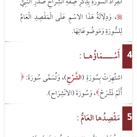
انْفِرَادُ السُّورَةِ بِذِكْرِ صِفَةِ انْشِرَاحِ صَدْرِ النَّبِيِّ
، وَدِلَالَةُ هَذَا الاسْمِ عَلَى الْمَقْصِدِ الْعَامِّ

لِلسُّورَةِ وَمَوضُوعَاتِهَا.
أَسْــــــمَاؤُهــا :
4
اشتُهِرَتْ بِسُورَةِ (
الشَّرْحِ
)، وَتُسَمَّى سُورَةَ:

أَلَمۡ نَشۡرَحۡ
، وَسُورَةَ (الانْشِرَاح).

مَقْصِدُها العَامُّ :
5