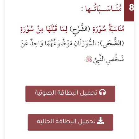
مُنَــاسَـــبَاتُــها :
8
مُنَاسَبَةُ سُوْرَةِ
(الشَّرْحِ)
لِمَا قَبْلَهَا مِنْ سُوْرَةِ
(الضُّحَى):
السُّوَرَتَانِ مَوْضُوْعُهُمَا وَاحِدٌ عَنْ
شَخْصِ النَّبِيِّ
.

تحميل البطاقة الصوتية
تحميل البطاقة الحالية