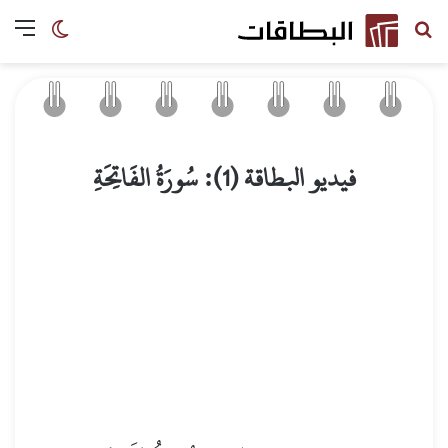
البحث باسم السورة
الق
الوضع ا
فيديو البطاقة (1): سُورَةُ الفَاتِحَةِ